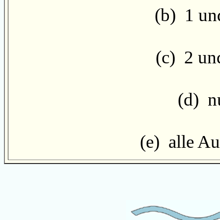
(b) 1 und
(c) 2 und
(d) nu
(e) alle Au