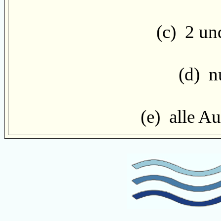
(c) 2 und
(d) nu
(e) alle Au