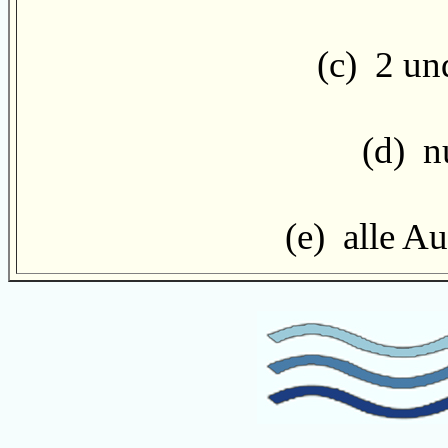
(c) 2 und
(d) nu
(e) alle Au