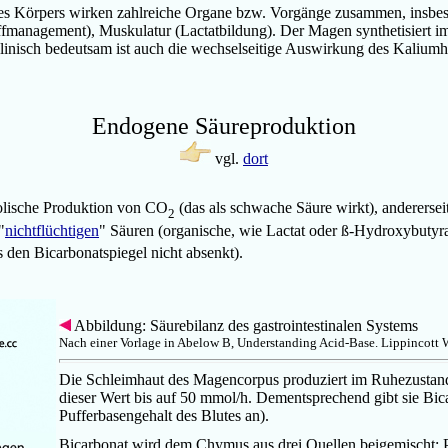
n des Körpers wirken zahlreiche Organe bzw. Vorgänge zusammen, insb
offmanagement), Muskulatur (Lactatbildung). Der Magen synthetisiert 
Klinisch bedeutsam ist auch die wechselseitige Auswirkung des Kalium
Endogene Säureproduktion
vgl.
dort
bolische Produktion von CO
(das als schwache Säure wirkt), anderersei
2
"
nichtflüchtigen
" Säuren (organische, wie Lactat oder ß-Hydroxybutyr
 den Bicarbonatspiegel nicht absenkt).
Abbildung: Säurebilanz des gastrointestinalen Systems
Nach einer Vorlage in Abelow B, Understanding Acid-Base. Lippincott 
Die Schleimhaut des Magencorpus produziert im Ruhezustand 
dieser Wert bis auf 50 mmol/h. Dementsprechend gibt sie Bicar
Pufferbasengehalt des Blutes an).
Bicarbonat wird dem Chymus aus drei Quellen beigemischt: Pa