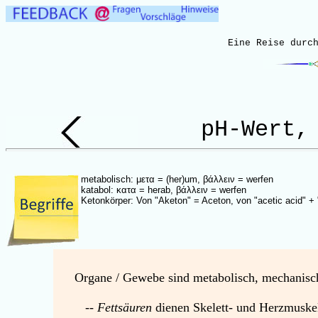
Eine Reise durc
pH-Wert,
metabolisch: μετα = (her)um, βάλλειν = werfen
katabol: κατα = herab, βάλλειν = werfen
Ketonkörper: Von "Aketon" = Aceton,
von "acetic acid" +
Organe / Gewebe sind metabolisch, mechanisc
--
Fettsäuren
dienen Skelett- und Herzmuske