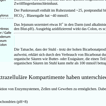
Zwölffingerdarmschleimhaut.
Der Pankreassaft enthält im Ruhezustand
~
25, postprandial b
-
HCO
. Blasengalle hat
~40 mmol/l.
3
+
Das Jejunum sezerniert etwas H
in den Darm (und alkalinisi
den Blut-pH). Ausgiebig
azidifizierend
wirkt das Colon, es s
Die Tatsache, dass der Stuhl - trotz der hohen Bicarbonatprod
aufweist, erklärt sich durch den Verbrauch von Bicarbonat d
organische Säuren wie Butter- oder Essigsäure, die einen Tei
organischen Säuren im Stuhl kann mehr als 100 mmol/l betra
xtrazelluläre Kompartimente haben unterschi
nktion von Enzymsystemen, Zellen und Geweben zu ermöglichen. Dabe
ochondrien (pH=8)