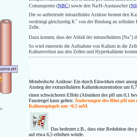
Cotransporter (
NBC
) sowie den
Na/H-Austauscher (
N
Die so auftretende intrazelluläre Azidose hemmt
den Ka
+
verdrängt gleichzeitig K
von der Bindung an zelluläre
Zelle.
+
Dazu kommt, dass der Abfall der intrazellulären [Na
] 
So wird einerseits die Aufnahme von Kalium in die Zelle
Kaliumverlust aus den Zellen und Hyperkaliämie kom
Metabolische
Azidose: Ein durch Einwirken einer anorg
Anstieg der extrazellulären Kaliumkonzentration um 0
einen schwächeren Effekt (Absinken des pH um 0,1 bewi
Faustregel kann gelten:
Änderungen des Blut-pH um e
Kaliumspiegels um ~0,5 mM.
Das bedeutet z.B., dass eine Reduktion des 
auf etwa 6,5 erhöhen würde.