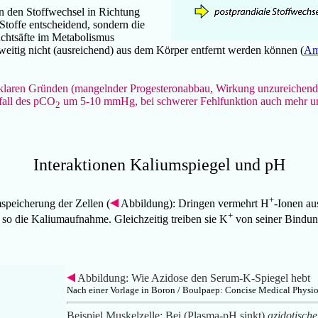
n den Stoffwechsel in Richtung
Stoffe entscheidend, sondern die
uchtsäfte im Metabolismus
rweitig nicht (ausreichend) aus dem Körper entfernt werden können (
Am
z klaren Gründen (mangelnder Progesteronabbau, Wirkung
unzureichend
fall des pCO
um 5-10 mmHg, bei schwerer Fehlfunktion auch mehr un
2
Interaktionen Kaliumspiegel und pH
+
speicherung der Zellen (
Abbildung): Dringen vermehrt H
-Ionen au
+
 die Kaliumaufnahme. Gleichzeitig treiben sie K
von seiner Bindung
Abbildung: Wie Azidose den Serum-K-Spiegel hebt
Nach einer Vorlage in Boron / Boulpaep: Concise Medical Physio
Beispiel Muskelzelle: Bei (Plasma-pH sinkt)
azidotisch