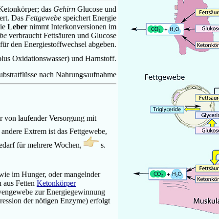
 Ketonkörper; das
Gehirn
Glucose und
ert.
Das
Fettgewebe
speichert Energie
Die
Leber
nimmt Interkonversionen im
be
verbraucht Fettsäuren und Glucose
für den Energiestoffwechsel abgeben.
lus Oxidationswasser) und Harnstoff.
Substratflüsse nach Nahrungsaufnahme
r von laufender Versorgung mit
as andere Extrem ist das Fettgewebe,
ebedarf für mehrere Wochen,
s.
wie im Hunger, oder mangelnder
en aus Fetten
Ketonkörper
rvengewebe zur Energiegewinnung
ession der nötigen Enzyme) erfolgt