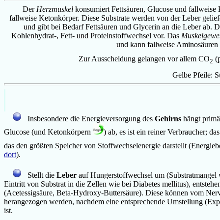
Der
Herzmuskel
konsumiert Fettsäuren, Glucose und fallweise
fallweise Ketonkörper. Diese Substrate werden von der Leber gelief
und gibt bei Bedarf Fettsäuren und Glycerin an die Leber ab. 
Kohlenhydrat-, Fett- und Proteinstoffwechsel vor.
Das
Muskelgewe
und kann fallweise Aminosäuren 
Zur Ausscheidung gelangen vor allem CO
(p
2
Gelbe Pfeile: 
Insbesondere die Energieversorgung des
Gehirns
hängt primä
Glucose (und Ketonkörpern
) ab, es ist ein reiner Verbraucher; d
das den größten Speicher von Stoffwechselenergie darstellt (Energi
dort
).
Stellt die
Leber
auf Hungerstoffwechsel um (Substratmangel 
Eintritt von Substrat in die Zellen wie bei Diabetes mellitus), entsteh
(Acetessigsäure, Beta-Hydroxy-Buttersäure). Diese können vom Ne
herangezogen werden, nachdem eine entsprechende Umstellung (Expr
ist.