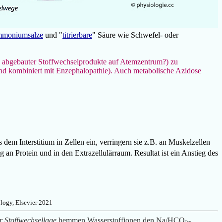
moniumsalze
und "
titrierbare
" Säure wie Schwefel- oder
 abgebauter Stoffwechselprodukte
auf Atemzentrum?) zu
d kombiniert mit Enzephalopathie). Auch metabolische Azidose
s dem Interstitium in Zellen ein, verringern sie z.B. an Muskelzellen
 an Protein und in den Extrazellulärraum. Resultat ist ein Anstieg des
logy, Elsevier 2021
er Stoffwechsellage
hemmen
Wasserstoffionen den Na/HCO
-