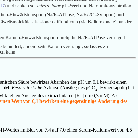
3
HE
) und senken so
intrazellulär
pH-Wert und Natriumkonzentration.
lium-Einwärtstransport (Na/K-ATPase, Na/K/2Cl-Symport) und
+
 Eiweißmoleküle - K
-Ionen diffundieren (via Kaliumkanäle) aus der
den Kalium-Einwärtstransport durchj die Na/K-ATPase verringert.
 behindert, andererseits Kalium verdrängt, sodass es zu
men kann
anischen Säure bewirktes Absinken des pH um 0,1 bewirkt einen
,7 mM.
Respiratorische
Azidose (Anstieg des pCO
: Hyperkapnie) hat
2
+
rkt einen Anstieg des extrazellulären [K
] um 0,3 mM).
Als
inen Wert von 0,1 bewirken eine gegensinnige Änderung des
pH-Wertes im Blut von 7,4 auf 7,0 einen Serum-Kaliumwert von 4,5