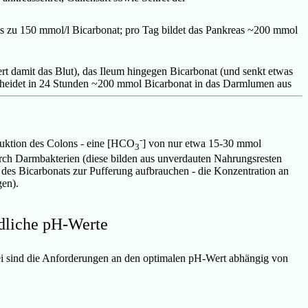
is zu 150 mmol/l Bicarbonat; pro Tag bildet das Pankreas
~200 mmol
ert damit das Blut), das Ileum hingegen Bicarbonat (und senkt etwas
cheidet in 24 Stunden
~200 mmol Bicarbonat in das Darmlumen aus
-
uktion des Colons - eine [
HCO
] von nur etwa 15-30 mmol
3
urch Darmbakterien (diese bilden aus unverdauten Nahrungsresten
l des Bicarbonats zur Pufferung aufbrauchen - die Konzentration an
gen).
edliche pH-Werte
i sind die Anforderungen an den optimalen pH-Wert abhängig von