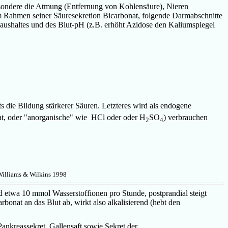
esondere die Atmung (Entfernung von Kohlensäure), Nieren
im Rahmen seiner Säuresekretion Bicarbonat, folgende Darmabschnitte
haushaltes und des Blut-pH (z.B. erhöht Azidose den Kaliumspiegel
ts die Bildung stärkerer Säuren
. Letzteres wird als endogene
at, oder "anorganische" wie HCl oder oder
H
SO
) verbrauchen
2
4
Williams & Wilkins 1998
etwa 10 mmol Wasserstoffionen pro Stunde, postprandial steigt
bonat an das Blut ab, wirkt also alkalisierend (hebt den
nkreassekret, Gallensaft sowie Sekret der