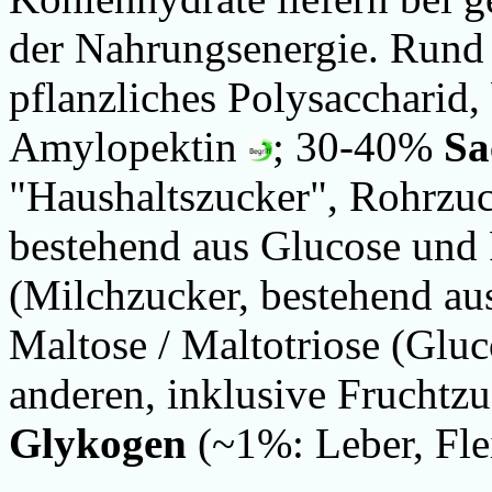
der Nahrungsenergie. Run
pflanzliches Polysaccharid
Amylopektin
; 30-40%
Sa
"Haushaltszucker", Rohrzu
bestehend aus Glucose und
(
Milchzucker
, bestehend a
Maltose / Maltotriose (Gluc
anderen, inklusive Fruchtzu
Glykogen
(~1%: Leber, Flei