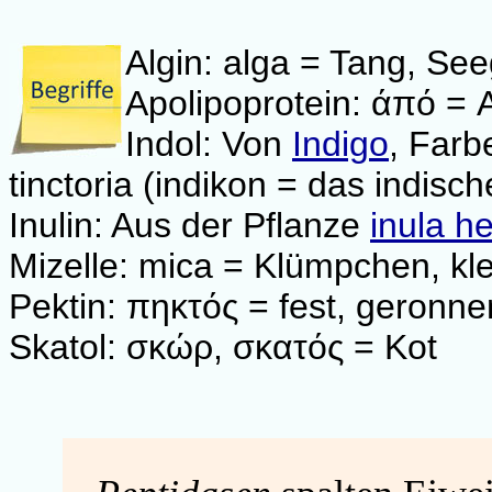
Algin: alga = Tang, Se
Apolipoprotein:
άπό = 
Indol: Von
Indigo
, Farb
tinctoria (indikon = das indisch
Inulin:
Aus der Pflanze
inula h
Mizelle: mica = Klümpchen, kl
Pektin: πηκτός = fest, geronne
Skatol: σκώρ, σκατός = Kot