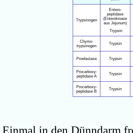
Entero-
peptidase
(Enterokinase
Trypsinogen
aus Jejunum)
Trypsin
Chymo-
Trypsin
trypsinogen
Proelastase
Trypsin
Procarboxy-
Trypsin
peptidase A
Procarboxy-
Trypsin
peptidase B
Einmal in den Dünndarm fre