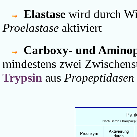
Elastase
wird
durch W
Proelastase
aktiviert
Carboxy- und Amino
mindestens zwei Zwischens
Trypsin
aus
Propeptidasen
Pank
Nach Boron / Boulpaep: 
Aktivierung
Proenzym
durch