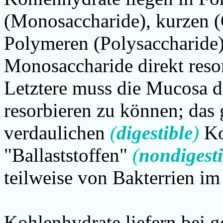
(Monosaccharide), kurzen (
Polymeren (Polysaccharide
Monosaccharide direkt resor
Letztere muss die Mucosa 
resorbieren zu können; das g
verdaulichen
(
digestible
)
Ko
"Ballaststoffen"
(
nondigesti
teilweise von Bakterrien i
Kohlenhydrate
liefern bei 