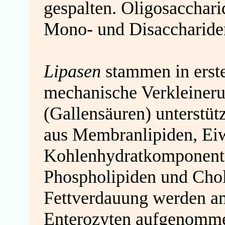
gespalten. Oligosacchar
Mono- und Disaccharide
Lipasen
stammen in erste
mechanische Verkleiner
(Gallensäuren) unterstüt
aus Membranlipiden, Ei
Kohlenhydratkomponenten
Phospholipiden und Chole
Fettverdauung werden
a
Enterozyten
aufgenomm