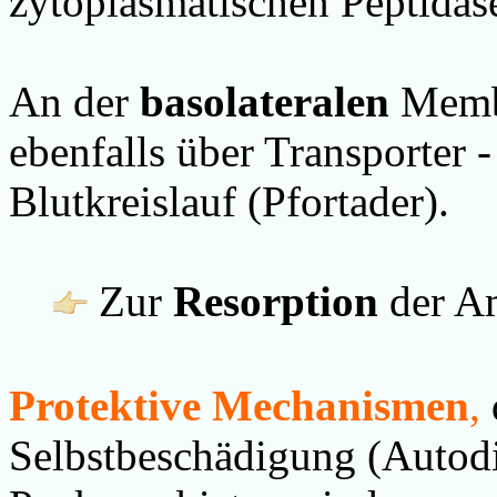
zytoplasmatischen Peptidas
An der
basolateralen
Membr
ebenfalls über Transporter -
Blutkreislauf (Pfortader).
Zur
Resorption
der A
Protektive Mechanismen
,
Selbstbeschädigung (Autodig