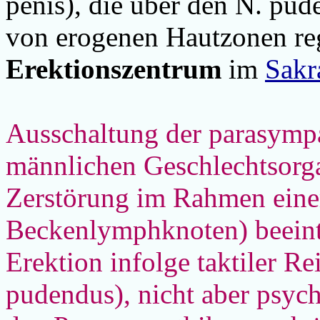
penis), die über den N. pu
von erogenen Hautzonen re
Erektionszentrum
im
Sakr
Ausschaltung der parasympa
männlichen Geschlechtsorga
Zerstörung im Rahmen eine
Beckenlymphknoten) beeintr
Erektion infolge taktiler R
pudendus), nicht aber psych