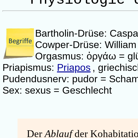
Bartholin-Drüse: Casp
Cowper-Drüse: Willia
Orgasmus: ὀργάω = glü
Priapismus:
Priapos
, griechis
Pudendusnerv: pudor = Scham
Sex: sexus = Geschlecht
Der
Ablauf
der Kohabitation