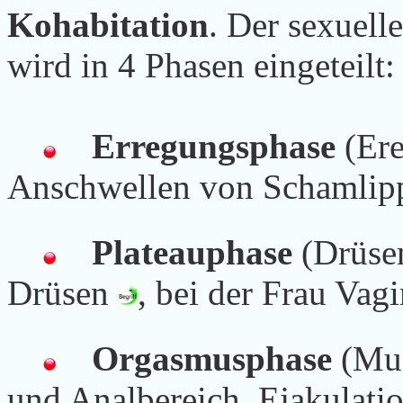
Kohabitation
. Der sexuel
wird in 4 Phasen eingeteilt:
Erregungsphase
(Ere
Anschwellen von Schamlipp
Plateauphase
(Drüse
Drüsen
, bei der Frau Vag
Orgasmusphase
(Mus
und Analbereich, Ejakulatio