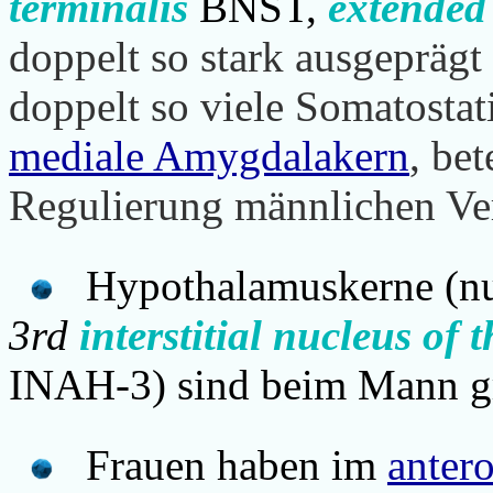
terminalis
BNST,
extended
doppelt so stark ausgeprägt
doppelt so viele Somatosta
mediale Amygdalakern
, be
Regulierung männlichen Ver
Hypothalamuskerne (nuc
3rd
interstitial nucleus of
INAH-3) sind beim Mann grö
Frauen haben im
anter