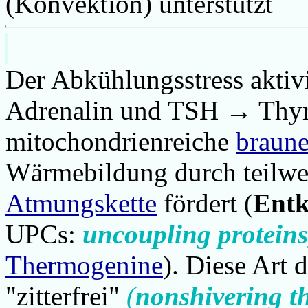
(Konvektion) unterstützt
Der Abkühlungsstress aktiv
Adrenalin und TSH → Thyr
mitochondrienreiche
braune
Wärmebildung durch teilwe
Atmungskette
fördert (
Entk
UPCs:
uncoupling proteins
Thermogenine
). Diese Art
"zitterfrei"
(
nonshivering t