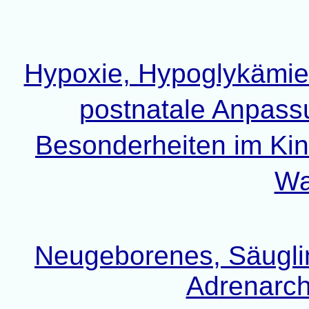
Hypoxie, Hypoglykämie
postnatale Anpas
Besonderheiten im Kin
Wa
Neugeborenes, Säuglin
Adrenarch