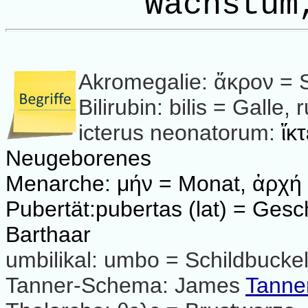
Wachstum
Akromegalie: ἄκρον = S
Bilirubin: bilis = Galle, 
icterus neonatorum:
ἴκ
Neugeborenes
Menarche: μήν = Monat, ἀρχή
Pubertät:pubertas (lat) = Gesc
Barthaar
umbilikal: umbo = Schildbuckel
Tanner-Schema: James
Tanne