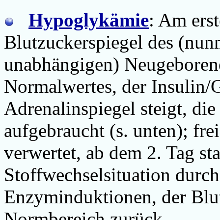
Hypoglykämie
: Am erst
Blutzuckerspiegel des (nun
unabhängigen) Neugeborenen
Normalwertes, der Insulin/
Adrenalinspiegel steigt, d
aufgebraucht (s. unten); fr
verwertet, ab dem 2. Tag stab
Stoffwechselsituation durc
Enzyminduktionen, der Blut
Normbereich zurück.