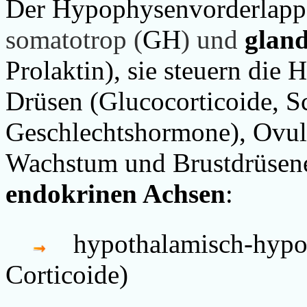
Der
Hypophysenvorderlapp
somatotrop (
GH
) und
glan
Prolaktin), sie steuern die
Drüsen (Glucocorticoide, 
Geschlechtshormone), Ovul
Wachstum und Brustdrüsene
endokrinen Achsen
:
hypothalamisch-hypo
Corticoide)