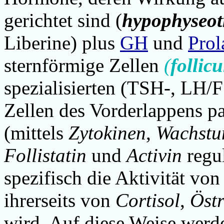
gerichtet sind (
hypophyseot
Liberine) plus
GH
und
Prol
sternförmige Zellen
(
follicu
spezialisierten (TSH-, LH/
Zellen des Vorderlappens p
(mittels
Zytokinen
,
Wachstu
Follistatin
und
Activin
regul
spezifisch die Aktivität vo
ihrerseits von
Cortisol
,
Östr
wird. Auf diese Weise werd