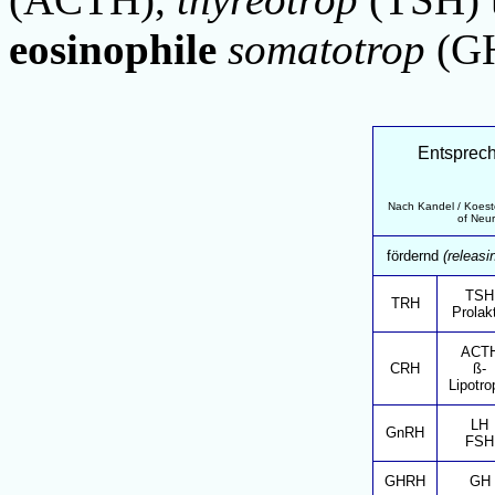
eosinophile
somatotrop
(G
Entsprech
Nach Kandel / Koeste
of Neur
fördernd
(releasi
TSH
TRH
Prolak
ACT
CRH
ß-
Lipotro
LH
GnRH
FSH
GHRH
GH