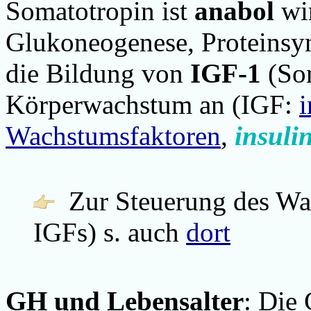
Somatotropin ist
anabol
wi
Glukoneogenese, Proteinsynt
die Bildung von
IGF-1
(
So
Körperwachstum an (IGF:
i
Wachstumsfaktoren
,
insuli
Zur Steuerung des W
IGFs) s. auch
dort
GH und Lebensalter
: Die