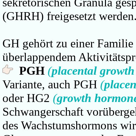
sekretorischen Granula ges
(GHRH) freigesetzt werden
GH gehört zu einer Famili
überlappendem Aktivitätspr
PGH
(
placental growt
Variante, auch PGH
(
place
oder HG2
(
growth hormon
Schwangerschaft vorüberge
des Wachstumshormons wird