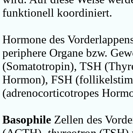
funktionell koordiniert.
Hormone des Vorderlappens 
periphere Organe bzw. Gew
(Somatotropin), TSH (Thyre
Hormon), FSH (follikelsti
(adrenocorticotropes Hormon
Basophile
Zellen des Vorde
(ACTH),
thyreotrop
(TSH)