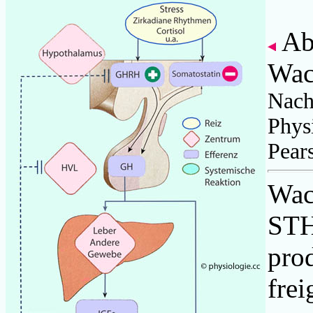
Abb
Wac
Nach
Physi
Pear
Wac
STH
prod
frei