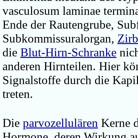
vasculosum laminae termina
Ende der Rautengrube,
Subf
Subkommissuralorgan,
Zirb
die
Blut-Hirn-Schranke
nich
anderen Hirnteilen. Hier kö
Signalstoffe durch die Kap
treten.
Die
parvozellulären
Kerne d
Hormone, deren Wirkung a