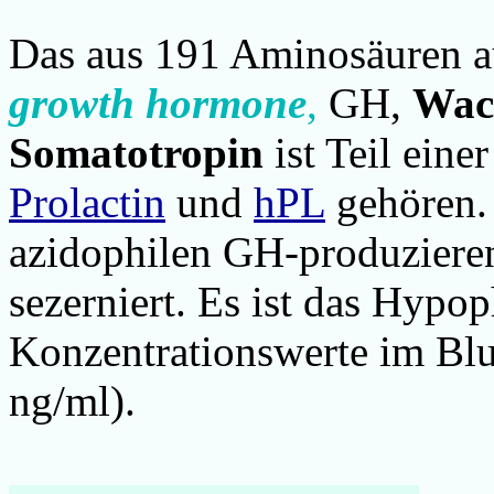
Das aus 191 Aminosäuren a
growth hormone
,
GH,
Wac
Somatotropin
ist Teil eine
Prolactin
und
hPL
gehören
azidophilen
GH-produzieren
sezerniert. Es ist das Hyp
Konzentrationswerte im Blu
ng/ml).