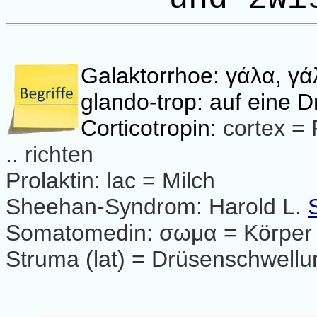
Galaktorrhoe: γάλα, γάλ
glando-trop: auf eine D
Corticotropin:
cortex =
.. richten
Prolaktin: lac = Milch
Sheehan-Syndrom: Harold L.
Somatomedin: σωμα = Körper
Struma (lat) = Drüsenschwellu