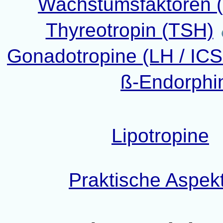
Wachstumsfaktoren (
Thyreotropin (TSH)
Gonadotropine (LH / IC
ß-Endorphi
Lipotropine
Praktische Aspek