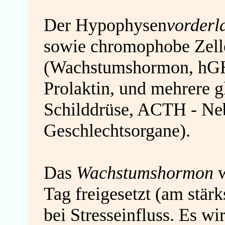
Der Hypophysen
vorderl
sowie chromophobe Zelle
(Wachstumshormon, hG
Prolaktin, und mehrere 
Schilddrüse, ACTH - Neb
Geschlechtsorgane).
Das
Wachstumshormon
w
Tag freigesetzt (am stär
bei Stresseinfluss. Es wi